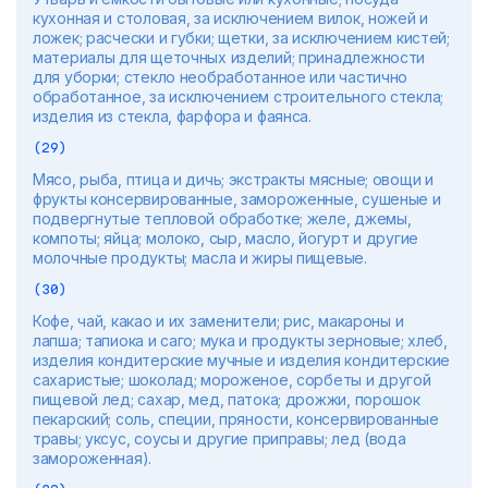
кухонная и столовая, за исключением вилок, ножей и
ложек; расчески и губки; щетки, за исключением кистей;
материалы для щеточных изделий; принадлежности
для уборки; стекло необработанное или частично
обработанное, за исключением строительного стекла;
изделия из стекла, фарфора и фаянса.
(29)
Мясо, рыба, птица и дичь; экстракты мясные; овощи и
фрукты консервированные, замороженные, сушеные и
подвергнутые тепловой обработке; желе, джемы,
компоты; яйца; молоко, сыр, масло, йогурт и другие
молочные продукты; масла и жиры пищевые.
(30)
Кофе, чай, какао и их заменители; рис, макароны и
лапша; тапиока и саго; мука и продукты зерновые; хлеб,
изделия кондитерские мучные и изделия кондитерские
сахаристые; шоколад; мороженое, сорбеты и другой
пищевой лед; сахар, мед, патока; дрожжи, порошок
пекарский; соль, специи, пряности, консервированные
травы; уксус, соусы и другие приправы; лед (вода
замороженная).