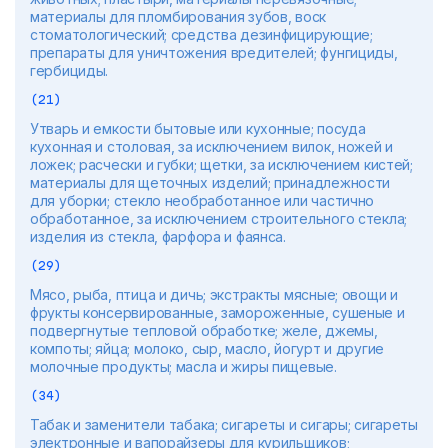
материалы для пломбирования зубов, воск
стоматологический; средства дезинфицирующие;
препараты для уничтожения вредителей; фунгициды,
гербициды.
(21)
Утварь и емкости бытовые или кухонные; посуда
кухонная и столовая, за исключением вилок, ножей и
ложек; расчески и губки; щетки, за исключением кистей;
материалы для щеточных изделий; принадлежности
для уборки; стекло необработанное или частично
обработанное, за исключением строительного стекла;
изделия из стекла, фарфора и фаянса.
(29)
Мясо, рыба, птица и дичь; экстракты мясные; овощи и
фрукты консервированные, замороженные, сушеные и
подвергнутые тепловой обработке; желе, джемы,
компоты; яйца; молоко, сыр, масло, йогурт и другие
молочные продукты; масла и жиры пищевые.
(34)
Табак и заменители табака; сигареты и сигары; сигареты
электронные и вапорайзеры для курильщиков;